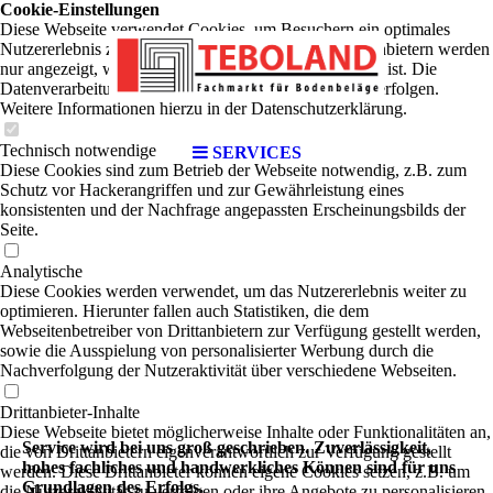
Cookie-Einstellungen
Diese Webseite verwendet Cookies, um Besuchern ein optimales
Nutzererlebnis zu bieten. Bestimmte Inhalte von Drittanbietern werden
nur angezeigt, wenn die entsprechende Option aktiviert ist. Die
Datenverarbeitung kann dann auch in einem Drittland erfolgen.
Weitere Informationen hierzu in der Datenschutzerklärung.
Technisch notwendige
SERVICES
Diese Cookies sind zum Betrieb der Webseite notwendig, z.B. zum
Schutz vor Hackerangriffen und zur Gewährleistung eines
konsistenten und der Nachfrage angepassten Erscheinungsbilds der
Seite.
Analytische
Diese Cookies werden verwendet, um das Nutzererlebnis weiter zu
optimieren. Hierunter fallen auch Statistiken, die dem
Webseitenbetreiber von Drittanbietern zur Verfügung gestellt werden,
sowie die Ausspielung von personalisierter Werbung durch die
Nachverfolgung der Nutzeraktivität über verschiedene Webseiten.
Drittanbieter-Inhalte
Diese Webseite bietet möglicherweise Inhalte oder Funktionalitäten an,
Service wird bei uns groß geschrieben. Zuverlässigkeit,
die von Drittanbietern eigenverantwortlich zur Verfügung gestellt
hohes fachliches und handwerkliches Können sind für uns
werden. Diese Drittanbieter können eigene Cookies setzen, z.B. um
Grundlagen des Erfolgs.
die Nutzeraktivität zu verfolgen oder ihre Angebote zu personalisieren