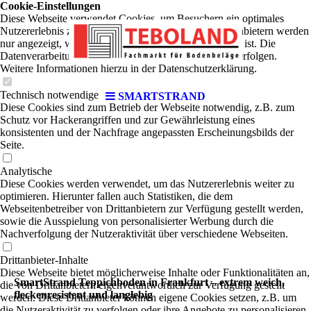
Cookie-Einstellungen
Diese Webseite verwendet Cookies, um Besuchern ein optimales
Nutzererlebnis zu bieten. Bestimmte Inhalte von Drittanbietern werden
nur angezeigt, wenn die entsprechende Option aktiviert ist. Die
Datenverarbeitung kann dann auch in einem Drittland erfolgen.
Weitere Informationen hierzu in der Datenschutzerklärung.
Technisch notwendige
SMARTSTRAND
Diese Cookies sind zum Betrieb der Webseite notwendig, z.B. zum
Schutz vor Hackerangriffen und zur Gewährleistung eines
konsistenten und der Nachfrage angepassten Erscheinungsbilds der
Seite.
Analytische
Diese Cookies werden verwendet, um das Nutzererlebnis weiter zu
optimieren. Hierunter fallen auch Statistiken, die dem
Webseitenbetreiber von Drittanbietern zur Verfügung gestellt werden,
sowie die Ausspielung von personalisierter Werbung durch die
Nachverfolgung der Nutzeraktivität über verschiedene Webseiten.
Drittanbieter-Inhalte
Diese Webseite bietet möglicherweise Inhalte oder Funktionalitäten an,
SmartStrand Teppichboden in Frankfurt – extrem weich,
die von Drittanbietern eigenverantwortlich zur Verfügung gestellt
fleckenresistent und langlebig
werden. Diese Drittanbieter können eigene Cookies setzen, z.B. um
die Nutzeraktivität zu verfolgen oder ihre Angebote zu personalisieren