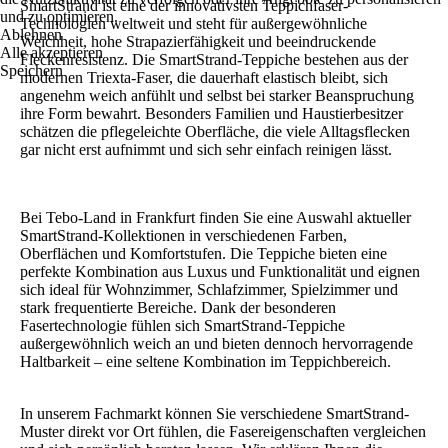
SmartStrand ist eine der innovativsten Teppichfaser-
und zu optimieren.
Technologien weltweit und steht für außergewöhnliche
Ablehnen
Weichheit, hohe Strapazierfähigkeit und beeindruckende
Alle akzeptieren
Fleckenresistenz. Die SmartStrand-Teppiche bestehen aus der
Speichern
modernen Triexta-Faser, die dauerhaft elastisch bleibt, sich
angenehm weich anfühlt und selbst bei starker Beanspruchung
ihre Form bewahrt. Besonders Familien und Haustierbesitzer
schätzen die pflegeleichte Oberfläche, die viele Alltagsflecken
gar nicht erst aufnimmt und sich sehr einfach reinigen lässt.
Bei Tebo-Land in Frankfurt finden Sie eine Auswahl aktueller
SmartStrand-Kollektionen in verschiedenen Farben,
Oberflächen und Komfortstufen. Die Teppiche bieten eine
perfekte Kombination aus Luxus und Funktionalität und eignen
sich ideal für Wohnzimmer, Schlafzimmer, Spielzimmer und
stark frequentierte Bereiche. Dank der besonderen
Fasertechnologie fühlen sich SmartStrand-Teppiche
außergewöhnlich weich an und bieten dennoch hervorragende
Haltbarkeit – eine seltene Kombination im Teppichbereich.
In unserem Fachmarkt können Sie verschiedene SmartStrand-
Muster direkt vor Ort fühlen, die Fasereigenschaften vergleichen