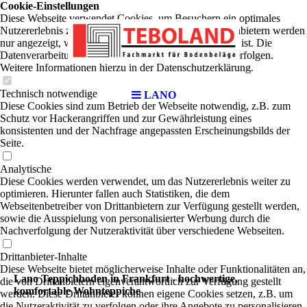
Cookie-Einstellungen
Diese Webseite verwendet Cookies, um Besuchern ein optimales
Nutzererlebnis zu bieten. Bestimmte Inhalte von Drittanbietern werden
nur angezeigt, wenn die entsprechende Option aktiviert ist. Die
Datenverarbeitung kann dann auch in einem Drittland erfolgen.
Weitere Informationen hierzu in der Datenschutzerklärung.
Technisch notwendige
LANO
Diese Cookies sind zum Betrieb der Webseite notwendig, z.B. zum
Schutz vor Hackerangriffen und zur Gewährleistung eines
konsistenten und der Nachfrage angepassten Erscheinungsbilds der
Seite.
Analytische
Diese Cookies werden verwendet, um das Nutzererlebnis weiter zu
optimieren. Hierunter fallen auch Statistiken, die dem
Webseitenbetreiber von Drittanbietern zur Verfügung gestellt werden,
sowie die Ausspielung von personalisierter Werbung durch die
Nachverfolgung der Nutzeraktivität über verschiedene Webseiten.
Drittanbieter-Inhalte
Diese Webseite bietet möglicherweise Inhalte oder Funktionalitäten an,
Lano Teppichboden in Frankfurt - hochwertige,
die von Drittanbietern eigenverantwortlich zur Verfügung gestellt
komfortable Wohnteppiche
werden. Diese Drittanbieter können eigene Cookies setzen, z.B. um
die Nutzeraktivität zu verfolgen oder ihre Angebote zu personalisieren